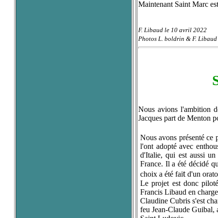
Maintenant Saint Marc est
F. Libaud le 10 avril 2022
Photos L. boldrin & F. Libaud
Nous avions l'ambition d
Jacques part de Menton po
Nous avons présenté ce 
l'ont adopté avec enthou
d'Italie, qui est aussi 
France. Il a été décidé qu
t
choix a été fai
d'un orato
Le projet est donc pilo
Francis Libaud en charge
Claudine Cubris s'est cha
feu Jean-Claude Guibal, a