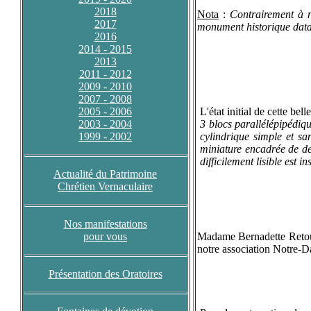
2018
Nota
:
Contrairement à no
2017
monument historique datant
2016
2014 - 2015
2013
2011 - 2012
2009 - 2010
2007 - 2008
2005 - 2006
L'état initial de cette be
2003 - 2004
3 blocs parallélépipédiqu
1999 - 2002
cylindrique simple et sa
miniature encadrée de deu
difficilement lisible est 
Actualité du Patrimoine
Chrétien Vernaculaire
Nos manifestations
pour vous
Madame Bernadette Retou
notre association Notre-Da
Présentation des Oratoires