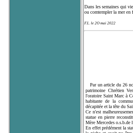
Dans les semaines qui vien
ou comtempler la mer en f
F.L. le 2O mai 2022
Par
un article du 26 no
patrimoine Chrétien Ver
l'oratoire Saint Marc à 
habitante de la commun
décapitée et la tête du Sa
Ce n'est malheureusemen
statue en pierre reconst
Mère Mercedes o.s.b.de 
En effet prédément la stat