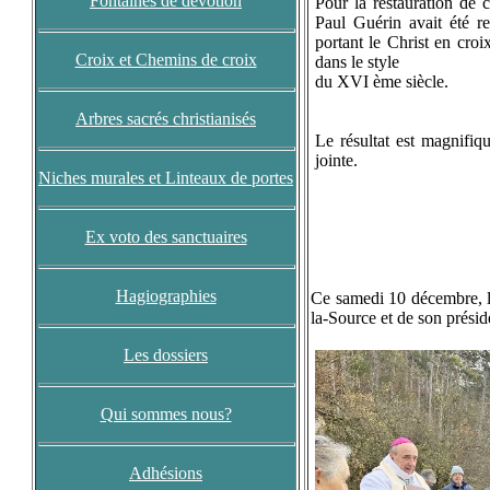
Fontaines de dévotion
Pour la restauration de ce
Paul Guérin avait été r
portant le Christ en croix
Croix et Chemins de croix
dans le style
du XVI ème siècle.
Arbres sacrés christianisés
Le résultat est magnifi
jointe.
Niches murales et Linteaux de portes
Ex voto des sanctuaires
Hagiographies
Ce samedi 10 décembre, l
la-Source et
de son prési
Les dossiers
Qui sommes nous?
Adhésions