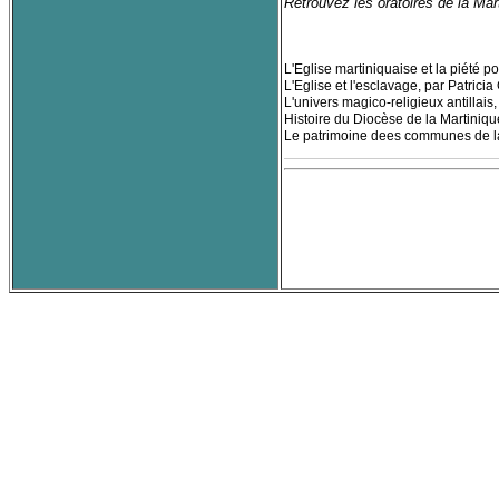
Retrouvez les oratoires de la Mar
L'Eglise martiniquaise et la piété p
L'Eglise et l'esclavage, par Patricia
L'univers magico-religieux antillais
Histoire du Diocèse de la Martiniqu
Le patrimoine dees communes de la 