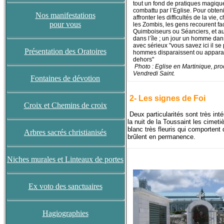
tout un fond de pratiques magiqu
combattu par l’Eglise. Pour obten
Nos manifestations
affronter les difficultés de la vi
pour vous
les Zombis, les gens recourent fa
Quimboiseurs ou Séanciers, et au
dans l’île ; un jour un homme da
avec sérieux "vous savez ici il s
Présentation des Oratoires
hommes disparaissent ou apparais
dehors"
Photo : Eglise en Martinique, pr
Vendredi Saint.
Fontaines de dévotion
2- Les signes de Foi
Croix et Chemins de croix
Deux particularités sont très int
la nuit de la Toussaint les cimeti
blanc très fleuris qui comportent
Arbres sacrés christianisés
brûlent en permanence.
Niches murales et Linteaux de portes
Ex voto des sanctuaires
Hagiographies