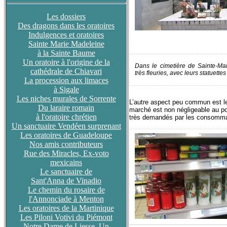
Les dossiers
Des dragons dans les oratoires
Indulgences et oratoires
Sainte Marie Madeleine
à la Sainte Baume
Un oratoire à l'origine de la
Dans le cimetière de Sainte-Mar
cathédrale de Chiavari
très fleuries, avec leurs statuett
La procession aux limaces
à Sigale
Les niches murales de Sorrente
L’autre aspect peu commun est le
Du laraire romain
marché est non négligeable au po
à l'oratoire chrétien
très demandés par les consomma
Un sanctuaire Vendéen surprenant
Les oratoires de Guadeloupe
Nos amis contributeurs
Rue des Miracles, Ex-voto
mexicains
Le sanctuaire de
Sant'Anna de Vinadio
Le chemin du rosaire de
l'Annonciade à Menton
Les oratoires de la Martinique
Les Piloni Votivi du Piémont
Notre Dame de Liesse, Un