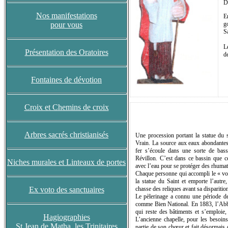
D
Nos manifestations
E
pour vous
g
S
L
Présentation des Oratoires
d
Fontaines de dévotion
Croix et Chemins de croix
Arbres sacrés christianisés
Une procession portant la statue du s
Vrain. La source aux eaux abondantes
fer s’écoule dans une sorte de bassi
Révillon. C’est dans ce bassin que ce
Niches murales et Linteaux de portes
avec l’eau pour se protéger des rhuma
Chaque personne qui accompli le « voy
la statue du Saint et emporte l’autre,
Ex voto des sanctuaires
chasse des reliques avant sa disparitio
Le pèlerinage a connu une période de 
comme Bien National. En 1883, l’Abbé
qui reste des bâtiments et s’emploie,
Hagiographies
L’ancienne chapelle, pour les besoins
St Jean de Matha, les Trinitaires
partie de son chœur et fait désormais of