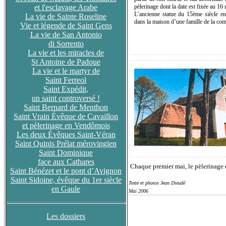
et l'esclavage Arabe
pèlerinage dont la date est fixée au 16 
L’ancienne statue du 15ème siècle en
La vie de Sainte Roseline
dans la maison d’une famille de la c
Vie et légende de Saint Gens
La vie de San Antonio
di Sorrento
La vie et les miracles de
St Antoine de Padoue
La vie et le martyr de
Saint Ferreol
Saint Expédit,
un saint controversé !
Saint Bernard de Menthon
Saint Vrain Évêque de Cavaillon
et pèlerinage en Vendômois
Les deux Évêques Saint-Véran
Saint Quinis Prélat mérovingien
Saint Dominique
face aux Cathares
Chaque premier mai, le pèlerinage c
Saint Bénézet et le pont d’Avignon
Saint Sidoine, évêque du 1er siècle
Texte et photos Jean Dieudé
en Gaule
Mai 2006
Les dossiers