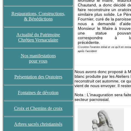
Monsieur le maire, Mauric
Chautand, a donc décidé d
faire reconstruire un oratoir
Restaurations, Constructions,
similaire plus solide. Le Pèr
& Bénédictions
Fournier, curé de la paroisse
nous a demandé d'aide
Monsieur le Maire à trouve
une statue pouvan
Actualité du Patrimoine
correspondre à l
Chrétien Vernaculaire
précédente.
Ci-contre l'oratoire initial et ce qu'il en resta
après l'accident
Nos manifestations
pour vous
Nous avons donc proposé à Mons
blanc produite par les Atelier
Présentation des Oratoires
reconstruit cet automne, ce qui
vient de nous envoyer. Il reste
Fontaines de dévotion
Nota : L'inauguration sera fait
secteur parroissial.
Croix et Chemins de croix
Arbres sacrés christianisés