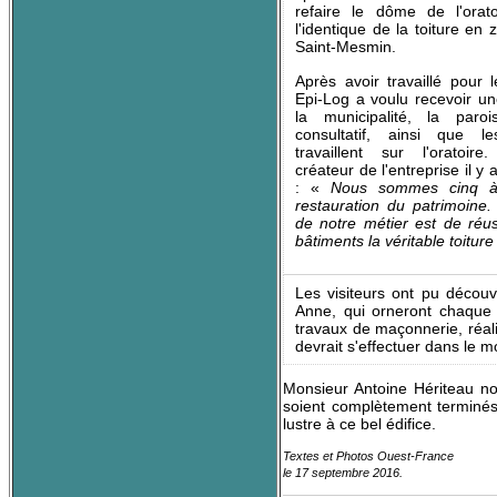
refaire le dôme de l'orat
l'identique de la toiture en 
Saint-Mesmin.
Après avoir travaillé pour 
Epi-Log a voulu recevoir un
la municipalité, la paro
consultatif, ainsi que l
travaillent sur l'oratoire
créateur de l'entreprise il y
: «
Nous sommes cinq à t
restauration du patrimoine
de notre métier est de réu
bâtiments la véritable toiture
Les visiteurs ont pu découvr
Anne, qui orneront chaque 
travaux de maçonnerie, réali
devrait s'effectuer dans le 
Monsieur Antoine Hériteau nou
soient complètement terminés,
lustre à ce bel édifice.
Textes et Photos Ouest-France
le 17 septembre 2016.