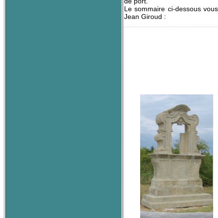
de port.
Le sommaire ci-dessous vous r
Jean Giroud :