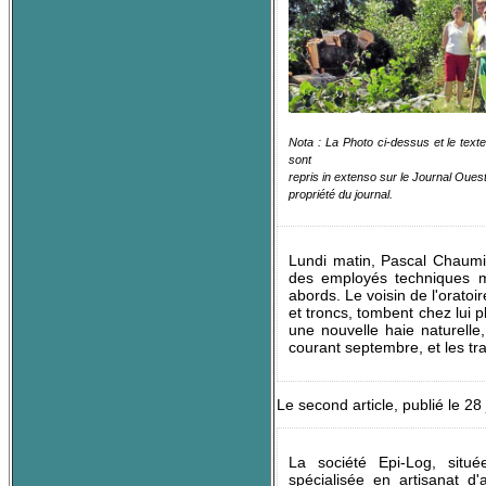
Nota : La Photo ci-dessus et le texte
sont
repris in extenso sur le Journal Oues
propriété du journal.
Lundi matin, Pascal Chaumiau
des employés techniques mu
abords. Le voisin de l'orato
et troncs, tombent chez lui p
une nouvelle haie naturelle
courant septembre, et les tra
Le second article, publié le 28
La société Epi-Log, situ
spécialisée en artisanat d'