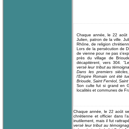
Chaque année, le 22 août s
Julien, patron de la ville. Ju
Rhône, de religion chrétienn
Lors de la persécution de Dè
de vienne pour ne pas s'expos
près du village de Brioud
décapitèrent, vers 304.
"L
versé leur tribut au témoigna
Dans les premiers siècles
l’Empire Romain ont été tué
Brioude, Saint Ferréol, Saint 
Son culte fut si grand en 
localités et communes de F
La statue de St J
Chaque année, le 22 août se d
chrétienne et officier dans 
inutilement, mais il fut rattr
versé leur tribut au témoigna