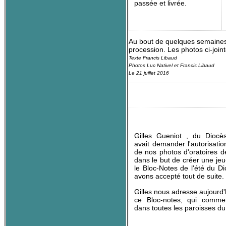
passée et livrée.
Au bout de quelques semaines, l
procession. Les photos ci-joint
Texte Francis Libaud
Photos Luc Nativel et Francis Libaud
Le 21 juillet 2016
Gilles Gueniot , du Diocè
avait demander l'autorisation
de nos photos d'oratoires d
dans le but de créer une je
le Bloc-Notes de l'été du D
avons accepté tout de suite.
Gilles nous adresse aujourd'
ce Bloc-notes, qui comme
dans toutes les paroisses du