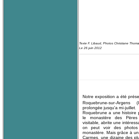
Texte F. Libaud, 
Le 26 juin 2012
Notre exposition a été prés
Roquebrune-sur-Argens (
prolongée jusqu'a mi-juillet.
Roquebrune a une histoire pa
le monastère des Pères
visitable
abrite une intéress
,
on peut voir des photos
monastère. Mais grâce à un 
Carmes, une dizaine des pl