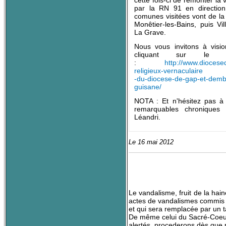
cette fois-ci de remonter la 
par la RN 91 en direction
comunes visitées vont de la
Monêtier-les-Bains, puis Vil
La Grave.
Nous vous invitons à visio
cliquant sur le li
:
http://www.diocese
religieux-vernaculaire
-du-diocese-de-gap-et-dembr
guisane/
NOTA : Et n'hésitez pas à 
remarquables chroniques
Léandri.
Le 16 mai 2012
Le vandalisme, fruit de la hai
actes de vandalismes commis s
et qui sera remplacée par un t
De même celui du Sacré-Coeur d
alertés, procederons dès que 