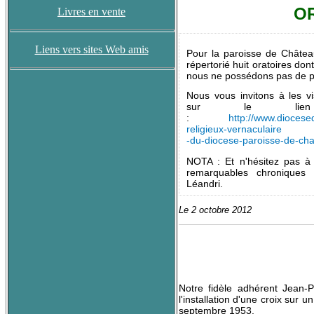
O
Livres en vente
Liens vers sites Web amis
Pour la paroisse de Châtea
répertorié huit oratoires don
nous ne possédons pas de p
Nous vous invitons à les vi
sur le lien c
:
http://www.diocese
religieux-vernaculaire
-du-diocese-paroisse-de-cha
NOTA : Et n'hésitez pas à 
remarquables chroniques
Léandri.
Le 2 octobre 2012
Notre fidèle adhérent Jean-P
l'installation d'une croix su
septembre 1953.