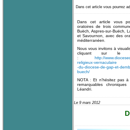
Dans cet article vous pourrez a
Dans cet article vous po
oratoires de trois commun
Buëch, Aspres-sur-Buëch, L
et Savournon, avec des orat
méditerranéen.
Nous vous invitons à visuali
cliquant sur le li
:
http://www.diocese
religieux-vernaculaire
-du-diocese-de-gap-et-demb
buech/
NOTA : Et n'hésitez pas à 
remarquables chroniques
Léandri.
Le 9 mars 2012
D