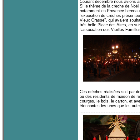
Courant décembre nous avions anno
Si le thème de la crèche de Noël
notamment en Provence berceau du
l'exposition de crèches présenté
Vieux Grasse", qui avaient souha
très belle Place des Aires, en sui
l'association des Vieilles Famille
Ces crèches réalisées soit par de
ou des résidents de maison de re
courges, le bois, le carton, et a
étonnantes les unes que les autr