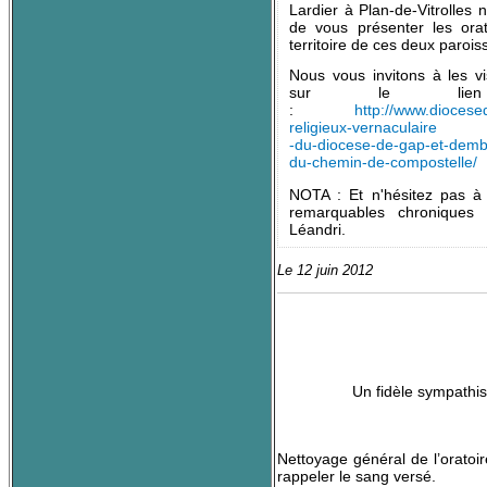
Lardier à Plan-de-Vitrolles n
de vous présenter les orat
territoire de ces deux parois
Nous vous invitons à les vi
sur le lien c
:
http://www.diocese
religieux-vernaculaire
-du-diocese-de-gap-et-dembr
du-chemin-de-compostelle/
NOTA : Et n'hésitez pas à 
remarquables chroniques
Léandri.
Le 12 juin 2012
Un fidèle sympathis
Nettoyage général de l’oratoir
rappeler le sang versé.