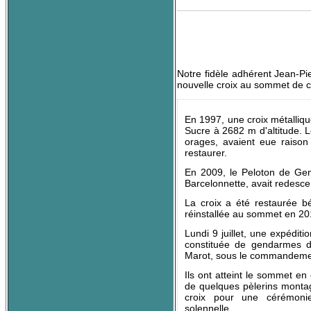
Notre fidèle adhérent Jean-Pie
nouvelle croix au sommet de c
En 1997, une croix métalliqu
Sucre à 2682 m d'altitude. L
orages, avaient eue raison 
restaurer.
En 2009, le Peloton de G
Barcelonnette, avait redescen
La croix a été restaurée b
réinstallée au sommet en 20
Lundi 9 juillet, une expéditi
constituée de gendarmes 
Marot, sous le commandeme
Ils ont atteint le sommet e
de quelques pèlerins montag
croix pour une cérémonie
solennelle.